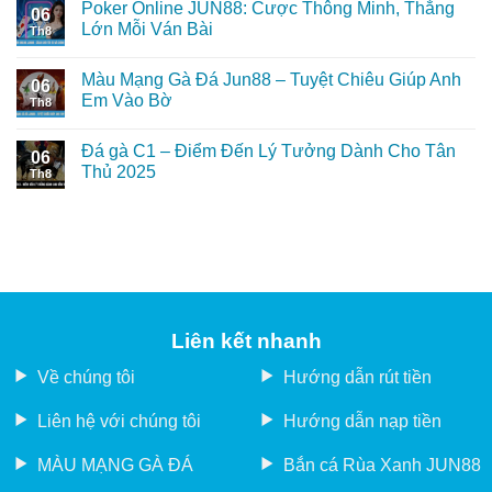
Poker Online JUN88: Cược Thông Minh, Thắng
06
Lớn Mỗi Ván Bài
Th8
Màu Mạng Gà Đá Jun88 – Tuyệt Chiêu Giúp Anh
06
Em Vào Bờ
Th8
Đá gà C1 – Điểm Đến Lý Tưởng Dành Cho Tân
06
Thủ 2025
Th8
Liên kết nhanh
Về chúng tôi
Hướng dẫn rút tiền
Liên hệ với chúng tôi
Hướng dẫn nạp tiền
MÀU MẠNG GÀ ĐÁ
Bắn cá Rùa Xanh JUN88