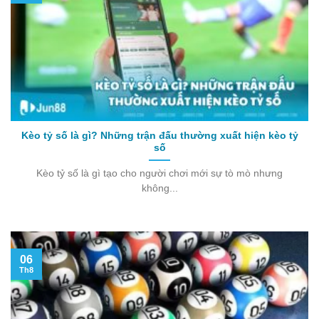
Kèo tỷ số là gì? Những trận đấu thường xuất hiện kèo tỷ
số
Kèo tỷ số là gì tạo cho người chơi mới sự tò mò nhưng
không...
06
Th8