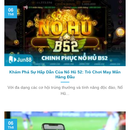
06
Th8
Khám Phá Sự Hấp Dẫn Của Nổ Hũ 52: Trò Chơi May Mắn
Hàng Đầu
Với đa dạng các cơ hội trúng thưởng và tính năng độc đáo, Nổ
Hũ...
06
Th8