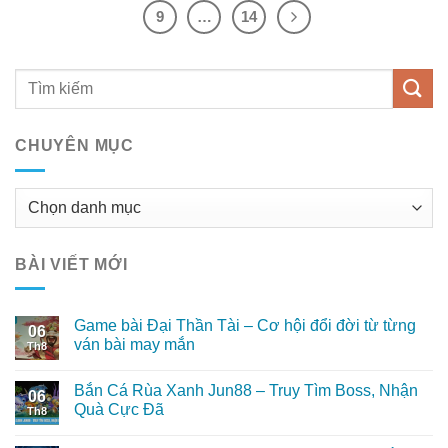
9
…
14
CHUYÊN MỤC
CHUYÊN
MỤC
BÀI VIẾT MỚI
Game bài Đại Thần Tài – Cơ hội đổi đời từ từng
06
ván bài may mắn
Th8
Bắn Cá Rùa Xanh Jun88 – Truy Tìm Boss, Nhận
06
Quà Cực Đã
Th8