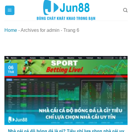
Bỏ
qua
nội
dung
Home
-
Archives for admin
-
Trang 6
06
Th8
Nhà cái cá độ bóng đá là gì? Tiêu chí lựa chọn nhà cái uy