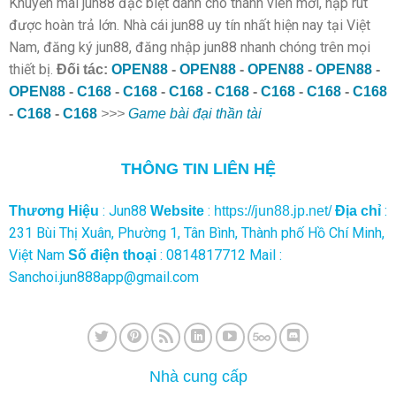
Khuyến mãi jun88 đặc biệt dành cho thành viên mới, nạp rút
được hoàn trả lớn. Nhà cái jun88 uy tín nhất hiện nay tại Việt
Nam, đăng ký jun88, đăng nhập jun88 nhanh chóng trên mọi
thiết bị.
Đối tác:
OPEN88
-
OPEN88
-
OPEN88
-
OPEN88
-
OPEN88
-
C168
-
C168
-
C168
-
C168
-
C168
-
C168
-
C168
-
C168
-
C168
>>>
Game bài đại thần tài
THÔNG TIN LIÊN HỆ
: Jun88
:
:
Thương Hiệu
Website
https://jun88.jp.net/
Địa chỉ
231 Bùi Thị Xuân, Phường 1, Tân Bình, Thành phố Hồ Chí Minh,
Việt Nam
: 0814817712 Mail :
Số điện thoại
Sanchoi.jun888app@gmail.com
Nhà cung cấp