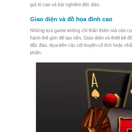
giá trị cao và trải nghiệm độc đáo.
Giao diện và đồ họa đỉnh cao
Những tựa game không chỉ thân thiện mà còn cự
hành thế giới để tạo nên. Giao diện và thiết kế 
độc đáo, dựa trên các cốt truyện cổ tích hoặc nh
phấn.