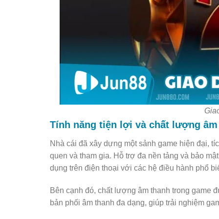
Giao
Tính năng tiện lợi và chất lượng âm
Nhà cái đã xây dựng một sảnh game hiện đại, tí
quen và tham gia. Hỗ trợ đa nền tảng và bảo mật 
dụng trên điện thoại với các hệ điều hành phổ b
Bên cạnh đó, chất lượng âm thanh trong game đư
bản phối âm thanh đa dạng, giúp trải nghiệm gam