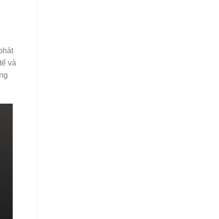
phát
tế và
ưng