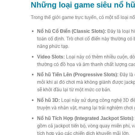
Những loại game siêu nổ hũ
Trong thế giới game trực tuyến, có một số loại 
Đây là loại h
Nổ hũ Cổ Điển (Classic Slots):
toán cố định. Trò chơi cổ điển này thường có 
năng phức tạp.
Loại này có thêm nhiều cuộn, dò
Video Slots:
thường có đồ họa và âm thanh chất lượng cao,
Đây là 
Nổ hũ Tiến Lên (Progressive Slots):
mỗi khi ai đó chơi mà không giành được jackpo
sẽ khởi đầu lại từ một mức cơ bản.
Loại này sử dụng công nghệ 3D để 
Nổ hũ 3D:
truyện và nhân vật, mang lại trải nghiệm chơ
Nổ hũ Tích Hợp (Integrated Jackpot Slots)
gồm cả jackpot tiến bộ, vòng quay miễn phí,
tích hợp vào các chiến dịch khuyến mãi lớn.