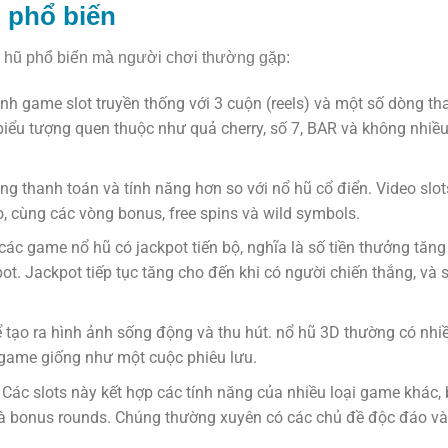
 phổ biến
nổ hũ phổ biến mà người chơi thường gặp:
ình game slot truyền thống với 3 cuộn (reels) và một số dòng th
biểu tượng quen thuộc như quả cherry, số 7, BAR và không nhiều
ng thanh toán và tính năng hơn so với nổ hũ cổ điển. Video slot
 cùng các vòng bonus, free spins và wild symbols.
các game nổ hũ có jackpot tiến bộ, nghĩa là số tiền thưởng tăng
t. Jackpot tiếp tục tăng cho đến khi có người chiến thắng, và 
tạo ra hình ảnh sống động và thu hút. nổ hũ 3D thường có nhiề
i game giống như một cuộc phiêu lưu.
: Các slots này kết hợp các tính năng của nhiều loại game khác,
 và bonus rounds. Chúng thường xuyên có các chủ đề độc đáo v