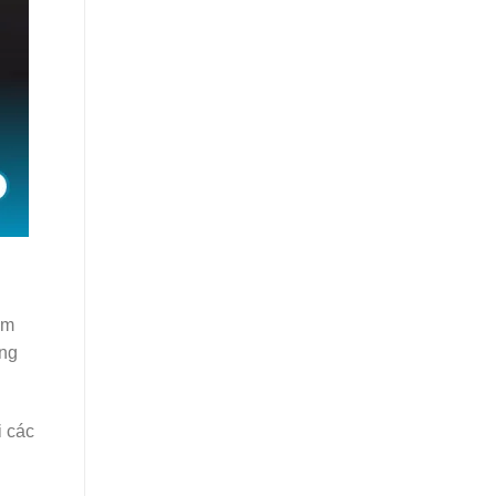
àm
ứng
i các