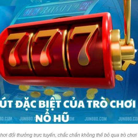
 chơi đổi thưởng trực tuyến, chắc chắn không thể bỏ qua trò chơi