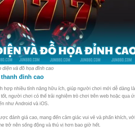
 diện và đồ họa đỉnh cao
 thanh đỉnh cao
ch hợp nhiều tính năng hữu ích, giúp người chơi mới dễ dàng l
tốt, người chơi có thể trải nghiệm trò chơi trên web hoặc qua 
iến như Android và iOS.
ợc đánh giá cao, mang đến cảm giác vui vẻ và phấn khích, vớ
e trở nên sống động và thú vị hơn bao giờ hết.