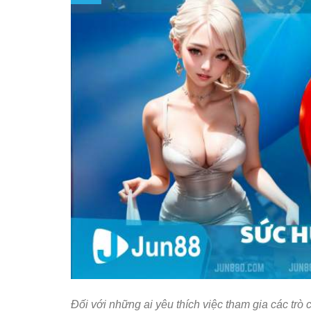
Đối với những ai yêu thích việc tham gia các trò