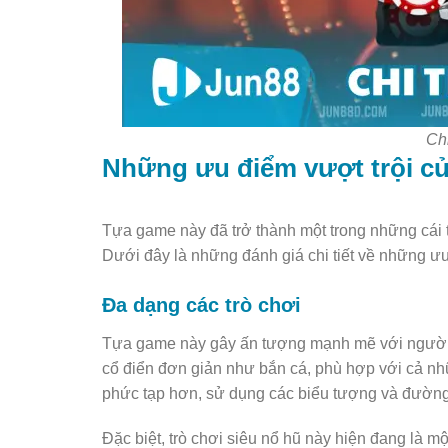
Chi
Những ưu điểm vượt trội c
Tựa game này đã trở thành một trong những cái tê
Dưới đây là những đánh giá chi tiết về những ưu
Đa dạng các trò chơi
Tựa game này gây ấn tượng mạnh mẽ với người
cổ điển đơn giản như bắn cá, phù hợp với cả nh
phức tạp hơn, sử dụng các biểu tượng và đường
Đặc biệt, trò chơi siêu nổ hũ này hiện đang là 