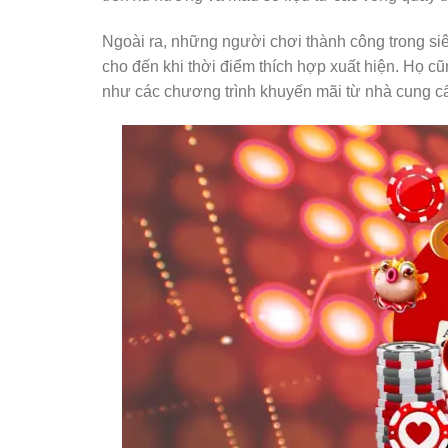
Ngoài ra, những người chơi thành công trong si
cho đến khi thời điểm thích hợp xuất hiện. Họ cũ
như các chương trình khuyến mãi từ nhà cung cấp