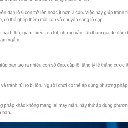
n dàn lô 6 con trở lên hoặc ít hơn 2 con. Việc này giúp tránh t
ẹp, có thể ghép thêm một con và chuyển sang lô cặp.
on bạch thủ, giảm thiểu con lót, nhưng vẫn cần tham gia để đảm
 tầm ngắm.
úp bạn tạo ra nhiều con số đẹp, cặp lô, tăng tỷ lệ thắng cược l
n và tránh rủi ro bị lộn. Người chơi có thể áp dụng phương pháp
 pháp khác không mang lại may mắn, hãy thử áp dụng phươn
a bạn.