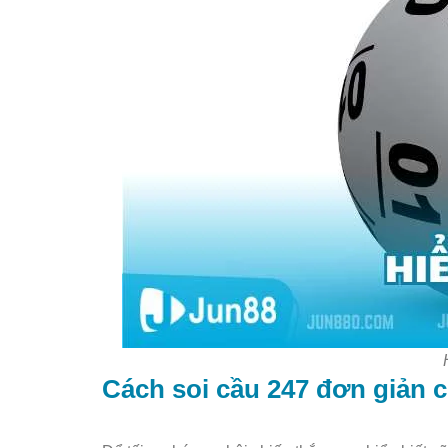
Cách soi cầu 247 đơn giản c