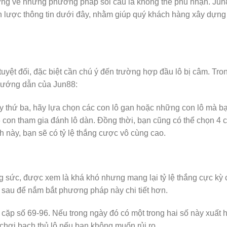
 vững về những phương pháp soi cầu là không thể phủ nhận. Jun
ến lược thông tin dưới đây, nhằm giúp quý khách hàng xây dựng
tuyệt đối, đặc biệt cần chú ý đến trường hợp đầu lô bị câm. Tron
o hướng dẫn của Jun88:
ày thứ ba, hãy lựa chọn các con lô gan hoặc những con lô mà b
 con tham gia đánh lô dàn. Đồng thời, bạn cũng có thể chọn 4 
h này, bạn sẽ có tỷ lệ thắng cược vô cùng cao.
g sức, được xem là khá khó nhưng mang lại tỷ lệ thắng cực kỳ 
 sau để nắm bắt phương pháp này chi tiết hơn.
cặp số 69-96. Nếu trong ngày đó có một trong hai số này xuất h
 chơi bạch thủ lô nếu bạn không muốn rủi ro.