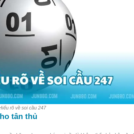
Hiểu rõ về soi cầu 247
ho tân thủ