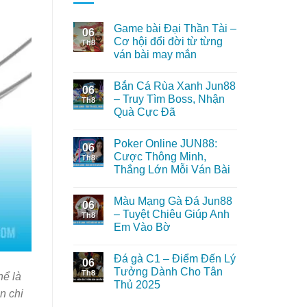
Game bài Đại Thần Tài –
06
Cơ hội đổi đời từ từng
Th8
ván bài may mắn
Bắn Cá Rùa Xanh Jun88
06
– Truy Tìm Boss, Nhận
Th8
Quà Cực Đã
Poker Online JUN88:
06
Cược Thông Minh,
Th8
Thắng Lớn Mỗi Ván Bài
Màu Mạng Gà Đá Jun88
06
– Tuyệt Chiêu Giúp Anh
Th8
Em Vào Bờ
Đá gà C1 – Điểm Đến Lý
06
Tưởng Dành Cho Tân
Th8
hể là
Thủ 2025
n chi