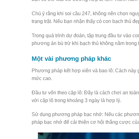
Chú ý rằng khi soi cầu 247, không nên chọn nguyê
trạng trật. Nếu bạn nhận thấy có con bạch thủ đ
Trong quá trình dự đoán, tập trung đầu tư vào c
phương án bù trừ khi bạch thủ không nằm trong
Một vài phương pháp khác
Phương pháp kết hợp xiên và bao lô: Cách này gi
mức cao.
Đầu tư vốn theo cặp lô: Đây là cách chơi an toà
với cặp lô trong khoảng 3 ngày là hợp lý.
Sử dụng phương pháp bạc nhớ: Nếu các phương
pháp bạc nhớ để cải thiện cơ hội thắng cược củ