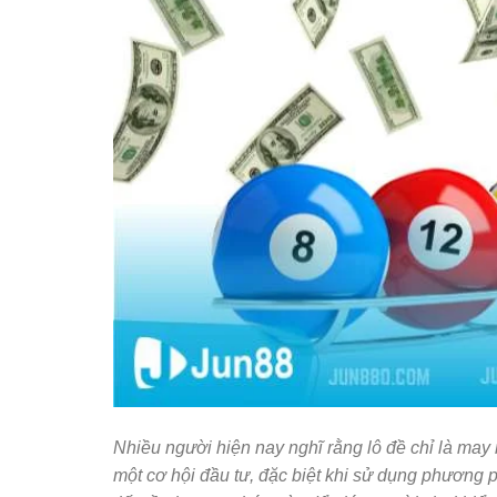
Nhiều người hiện nay nghĩ rằng lô đề chỉ là may 
một cơ hội đầu tư, đặc biệt khi sử dụng phương 