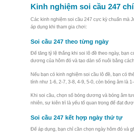
Kinh nghiệm soi cầu 247 chí
Các kinh nghiệm soi cầu 247 cực kỳ chuẩn mà J
áp dụng khi tham gia chơi:
Soi cầu 247 theo từng ngày
Để tăng tỷ lệ thắng khi soi lô đề theo ngày, bạn
dương của hôm đó và tạo dàn số nuôi bằng cách 
Nếu bạn có kinh nghiệm soi cầu lô đề, bạn có 
tính như 1-6, 2-7, 3-8, 4-9, 5-0, còn bóng âm là 1-4
Khi soi cầu, chọn số bóng dương và bóng âm tư
nhiên, sự kiên trì là yếu tố quan trọng để đạt đ
Soi cầu 247 kết hợp ngày thứ tự
Để áp dụng, bạn chỉ cần chọn ngày hôm đó và gh